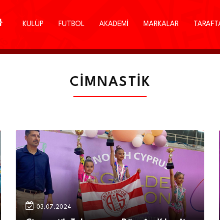
KULÜP
FUTBOL
AKADEMİ
MARKALAR
TARAFT
CIMNASTIK
03.07.2024