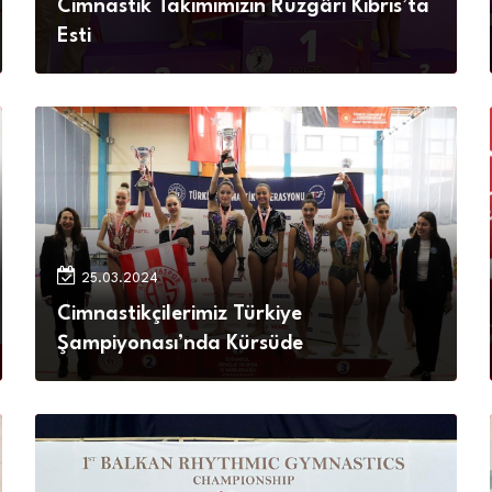
Cimnastik Takımımızın Rüzgârı Kıbrıs’ta
Esti
25.03.2024
Cimnastikçilerimiz Türkiye
Şampiyonası’nda Kürsüde