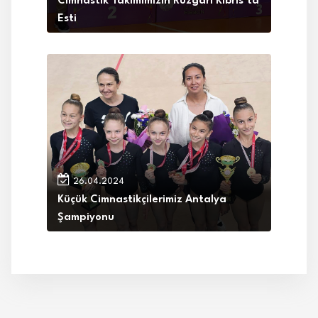
Cimnastik Takımımızın Rüzgârı Kıbrıs’ta
Esti
26.04.2024
Küçük Cimnastikçilerimiz Antalya
Şampiyonu