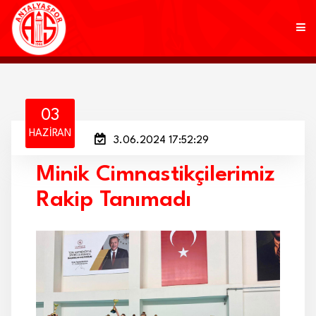
KULÜP
03
HAZIRAN
3.06.2024 17:52:29
FUTBOL
Minik Cimnastikçilerimiz
AKADEMİ
Rakip Tanımadı
MARKALAR
TARAFTAR
BRANŞLAR
HABERLER