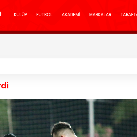
KULÜP
FUTBOL
AKADEMİ
MARKALAR
TARAFT
di