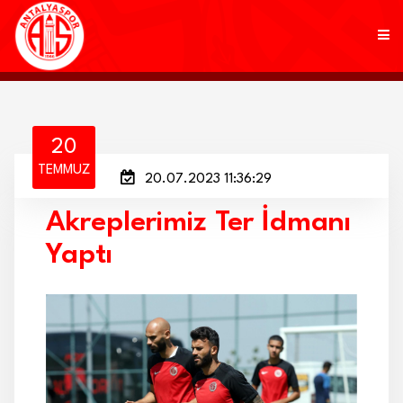
KULÜP
20
TEMMUZ
20.07.2023 11:36:29
FUTBOL
Akreplerimiz Ter İdmanı
AKADEMİ
Yaptı
MARKALAR
TARAFTAR
BRANŞLAR
HABERLER