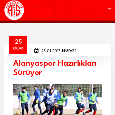
KULÜP
25
OCAK
25.01.2017 14:30:22
FUTBOL
Alanyaspor Hazırlıkları
AKADEMİ
Sürüyor
MARKALAR
TARAFTAR
BRANŞLAR
HABERLER