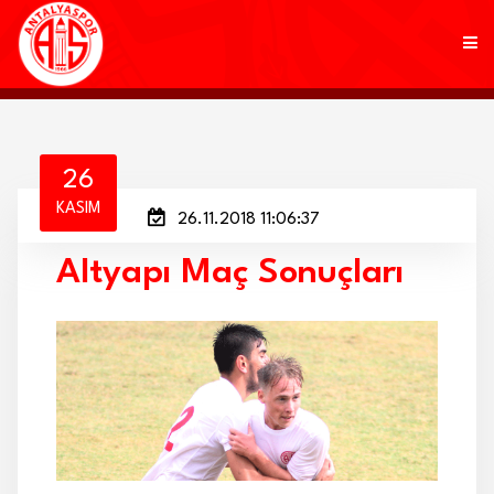
KULÜP
26
KASIM
26.11.2018 11:06:37
FUTBOL
Altyapı Maç Sonuçları
AKADEMİ
MARKALAR
TARAFTAR
BRANŞLAR
HABERLER