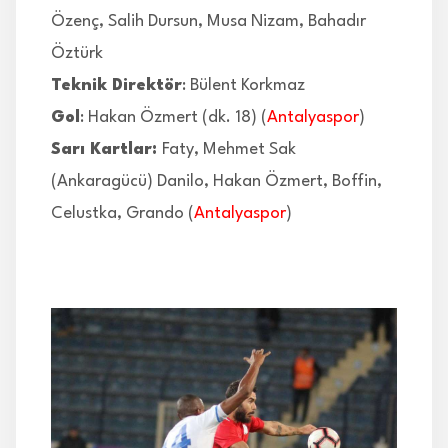
Özenç, Salih Dursun, Musa Nizam, Bahadır
Öztürk
Teknik Direktör
: Bülent Korkmaz
Gol
: Hakan Özmert (dk. 18) (
Antalyaspor
)
Sarı Kartlar:
Faty, Mehmet Sak
(Ankaragücü) Danilo, Hakan Özmert, Boffin,
Celustka, Grando (
Antalyaspor
)