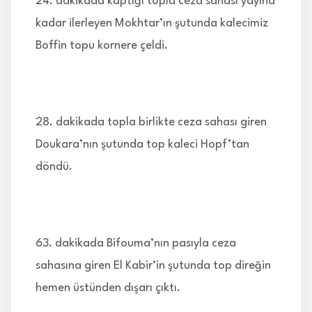
24. dakikada kaptığı topla ceza sahası yayına
kadar ilerleyen Mokhtar’ın şutunda kalecimiz
Boffin topu kornere çeldi.
28. dakikada topla birlikte ceza sahası giren
Doukara’nın şutunda top kaleci Hopf’tan
döndü.
63. dakikada Bifouma’nın pasıyla ceza
sahasına giren El Kabir’in şutunda top direğin
hemen üstünden dışarı çıktı.