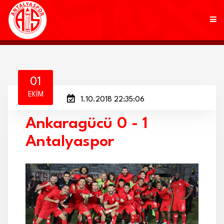
KULÜP
01
EKIM
1.10.2018 22:35:06
FUTBOL
Ankaragücü 0 - 1
AKADEMİ
Antalyaspor
MARKALAR
TARAFTAR
BRANŞLAR
HABERLER