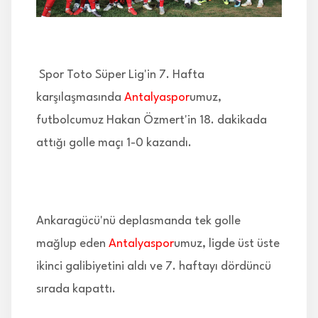
İLETİŞİM
Spor Toto Süper Lig'in 7. Hafta
karşılaşmasında
Antalyaspor
umuz,
futbolcumuz Hakan Özmert'in 18. dakikada
attığı golle maçı 1-0 kazandı.
Ankaragücü'nü deplasmanda tek golle
mağlup eden
Antalyaspor
umuz, ligde üst üste
ikinci galibiyetini aldı ve 7. haftayı dördüncü
sırada kapattı.