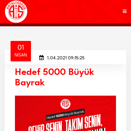
KULÜP
01
NISAN
1.04.2021 09:15:25
FUTBOL
Hedef 5000 Büyük
AKADEMİ
Bayrak
MARKALAR
TARAFTAR
BRANŞLAR
HABERLER