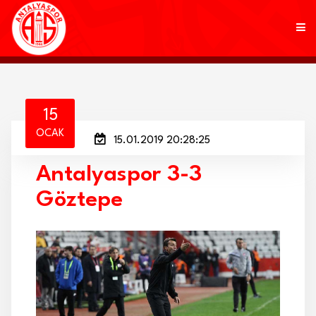
KULÜP
15
OCAK
15.01.2019 20:28:25
FUTBOL
Antalyaspor 3-3
AKADEMİ
Göztepe
MARKALAR
TARAFTAR
BRANŞLAR
HABERLER