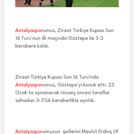
İLETİŞİM
Antalyaspor
umuz, Ziraat Türkiye Kupası Son
16 Turu'nun ilk maçında Göztepe ile 3-3
berabere kaldı.
Ziraat Türkiye Kupası Son 16 Turu'nda
Antalyaspor
umuz, Göztepe'yi konuk etti. 23
Ocak'ta oynanacak rövanş öncesi taraflar
sahadan 3-3'lük beraberlikle ayrıldı.
Antalyaspor
umuzun gollerini Mevlüt Erdinç (9