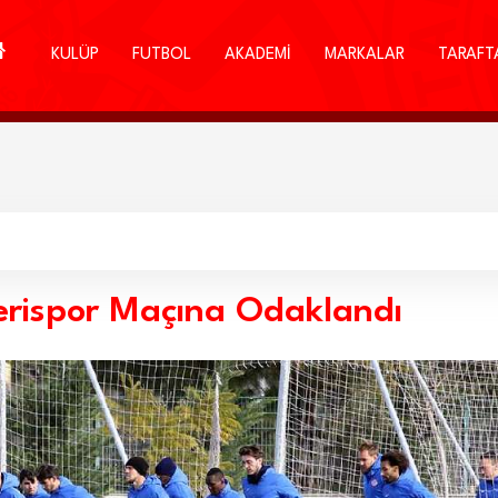
KULÜP
FUTBOL
AKADEMİ
MARKALAR
TARAFT
rispor Maçına Odaklandı