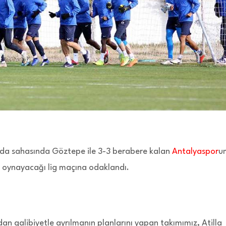
çında sahasında Göztepe ile 3-3 berabere kalan
Antalyaspor
u
e oynayacağı lig maçına odaklandı.
dan galibiyetle ayrılmanın planlarını yapan takımımız, Atilla