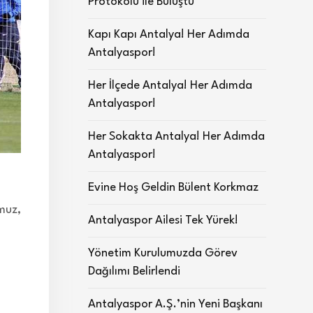
Protokolü ile Buluştu
Kapı Kapı Antalya! Her Adımda
Antalyaspor!
Her İlçede Antalya! Her Adımda
Antalyaspor!
Her Sokakta Antalya! Her Adımda
Antalyaspor!
Evine Hoş Geldin Bülent Korkmaz
muz,
Antalyaspor Ailesi Tek Yürek!
Yönetim Kurulumuzda Görev
Dağılımı Belirlendi
Antalyaspor A.Ş.’nin Yeni Başkanı