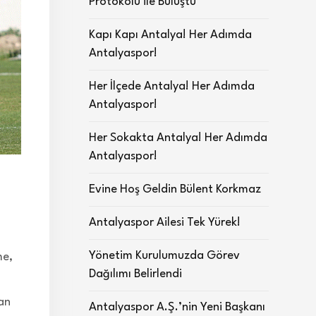
Protokolü ile Buluştu
Kapı Kapı Antalya! Her Adımda
Antalyaspor!
Her İlçede Antalya! Her Adımda
Antalyaspor!
Her Sokakta Antalya! Her Adımda
Antalyaspor!
Evine Hoş Geldin Bülent Korkmaz
Antalyaspor Ailesi Tek Yürek!
Yönetim Kurulumuzda Görev
me,
Dağılımı Belirlendi
an
Antalyaspor A.Ş.’nin Yeni Başkanı