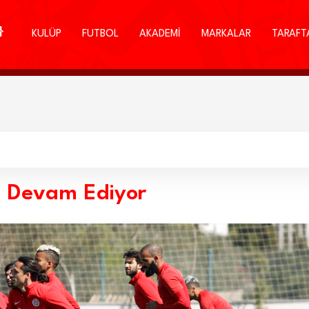
KULÜP
FUTBOL
AKADEMİ
MARKALAR
TARAFT
rı Devam Ediyor