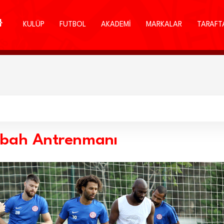
KULÜP
FUTBOL
AKADEMİ
MARKALAR
TARAFT
bah Antrenmanı