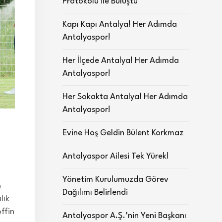
Protokolü ile Buluştu
Kapı Kapı Antalya! Her Adımda
Antalyaspor!
Her İlçede Antalya! Her Adımda
Antalyaspor!
Her Sokakta Antalya! Her Adımda
Antalyaspor!
Evine Hoş Geldin Bülent Korkmaz
Antalyaspor Ailesi Tek Yürek!
Yönetim Kurulumuzda Görev
n
Dağılımı Belirlendi
lık
offin
Antalyaspor A.Ş.’nin Yeni Başkanı