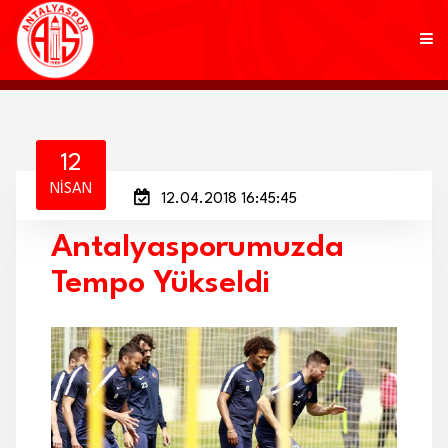
KULÜP
12
NISAN
12.04.2018 16:45:45
FUTBOL
Antalyasporumuzda
AKADEMİ
Tempo Yükseldi
MARKALAR
TARAFTAR
BRANŞLAR
HABERLER