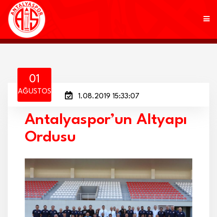
KULÜP
01
AĞUSTOS
1.08.2019 15:33:07
FUTBOL
Antalyaspor’un Altyapı
AKADEMİ
Ordusu
MARKALAR
TARAFTAR
BRANŞLAR
HABERLER