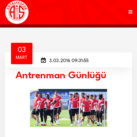
KULÜP
03
MART
3.03.2016 09:31:55
FUTBOL
Antrenman Günlüğü
AKADEMİ
MARKALAR
TARAFTAR
BRANŞLAR
HABERLER