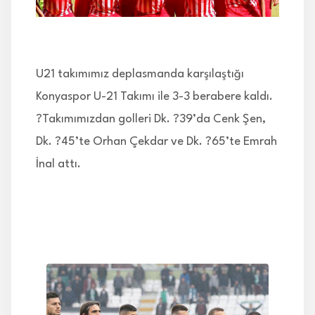
İLETİŞİM
U21 takımımız deplasmanda karşılaştığı
Konyaspor U-21 Takımı ile 3-3 berabere kaldı.
?Takımımızdan golleri Dk. ?39’da Cenk Şen,
Dk. ?45’te Orhan Çekdar ve Dk. ?65’te Emrah
İnal attı.