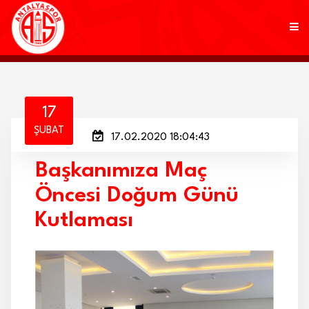
KULÜP
17
ŞUBAT
17.02.2020 18:04:43
FUTBOL
Başkanımıza Maç
AKADEMİ
Öncesi Doğum Günü
MARKALAR
Kutlaması
TARAFTAR
BRANŞLAR
HABERLER