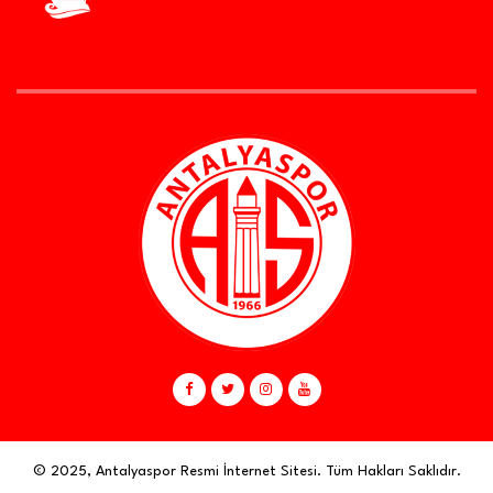
© 2025, Antalyaspor Resmi İnternet Sitesi. Tüm Hakları Saklıdır.