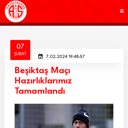
KULÜP
07
ŞUBAT
7.02.2024 19:48:57
FUTBOL
Beşiktaş Maçı
AKADEMİ
Hazırlıklarımız
MARKALAR
Tamamlandı
TARAFTAR
BRANŞLAR
HABERLER