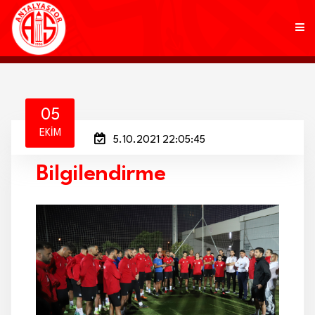
KULÜP
05
EKIM
5.10.2021 22:05:45
FUTBOL
Bilgilendirme
AKADEMİ
MARKALAR
TARAFTAR
BRANŞLAR
HABERLER