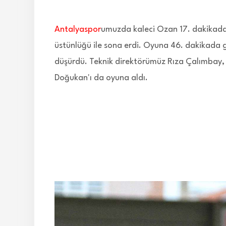
Antalyaspor
umuzda kaleci Ozan 17. dakikada s
üstünlüğü ile sona erdi. Oyuna 46. dakikada g
düşürdü. Teknik direktörümüz Rıza Çalımbay, i
Doğukan'ı da oyuna aldı.