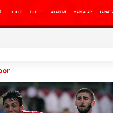
KULÜP
FUTBOL
AKADEMİ
MARKALAR
TARAFT
por