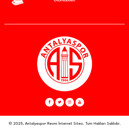
© 2025, Antalyaspor Resmi İnternet Sitesi. Tüm Hakları Saklıdır.