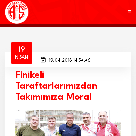
KULÜP
19
NISAN
19.04.2018 14:54:46
FUTBOL
Finikeli
AKADEMİ
Taraftarlarımızdan
MARKALAR
Takımımıza Moral
TARAFTAR
BRANŞLAR
HABERLER