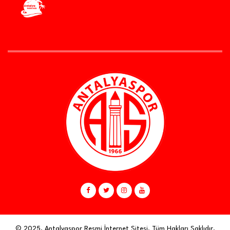
© 2025, Antalyaspor Resmi İnternet Sitesi. Tüm Hakları Saklıdır.