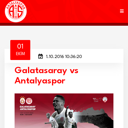
KULÜP
01
EKIM
1.10.2016 10:36:20
FUTBOL
Galatasaray vs
AKADEMİ
Antalyaspor
MARKALAR
TARAFTAR
BRANŞLAR
HABERLER