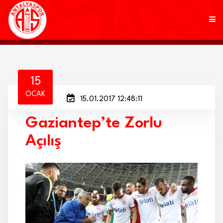
KULÜP
15
OCAK
15.01.2017 12:48:11
FUTBOL
Gaziantep’te Zorlu
AKADEMİ
Açılış
MARKALAR
TARAFTAR
BRANŞLAR
HABERLER