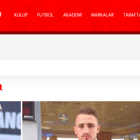
KULÜP
FUTBOL
AKADEMİ
MARKALAR
TARAFT
t