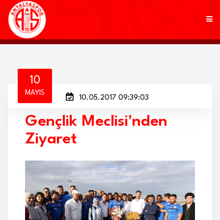
KULÜP
10
MAYIS
10.05.2017 09:39:03
FUTBOL
Gençlik Meclisi'nden
AKADEMİ
Ziyaret
MARKALAR
TARAFTAR
BRANŞLAR
HABERLER