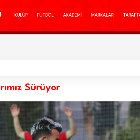
KULÜP
FUTBOL
AKADEMİ
MARKALAR
TARAFT
rımız Sürüyor