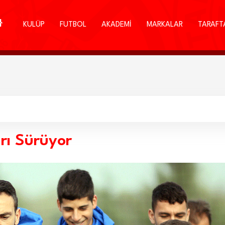
KULÜP
FUTBOL
AKADEMİ
MARKALAR
TARAFT
rı Sürüyor