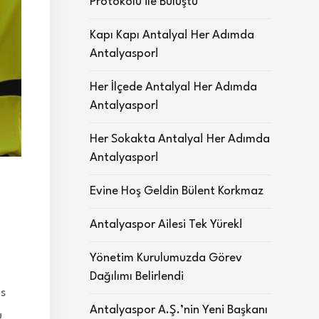
Protokolü ile Buluştu
Kapı Kapı Antalya! Her Adımda
Antalyaspor!
Her İlçede Antalya! Her Adımda
Antalyaspor!
Her Sokakta Antalya! Her Adımda
Antalyaspor!
Evine Hoş Geldin Bülent Korkmaz
Antalyaspor Ailesi Tek Yürek!
Yönetim Kurulumuzda Görev
Dağılımı Belirlendi
us
Antalyaspor A.Ş.’nin Yeni Başkanı
u