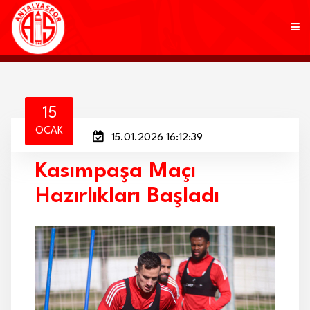
KULÜP
15
OCAK
15.01.2026 16:12:39
FUTBOL
Kasımpaşa Maçı
AKADEMİ
Hazırlıkları Başladı
MARKALAR
TARAFTAR
BRANŞLAR
HABERLER