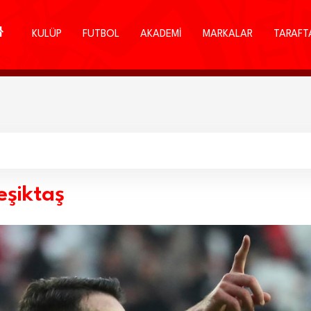
KULÜP
FUTBOL
AKADEMİ
MARKALAR
TARAFT
eşiktaş