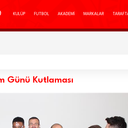
KULÜP
FUTBOL
AKADEMİ
MARKALAR
TARAFT
um Günü Kutlaması