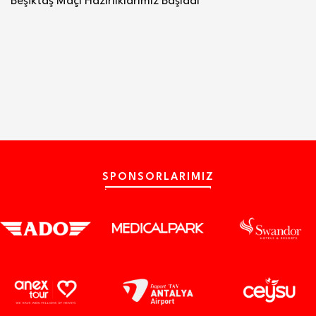
Beşiktaş Maçı Hazırlıklarımız Başladı
SPONSORLARIMIZ