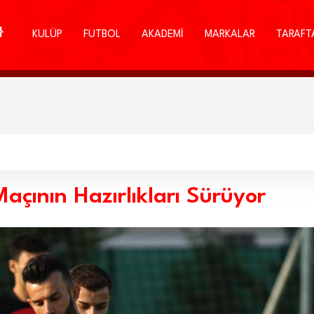
KULÜP
FUTBOL
AKADEMİ
MARKALAR
TARAFT
açının Hazırlıkları Sürüyor