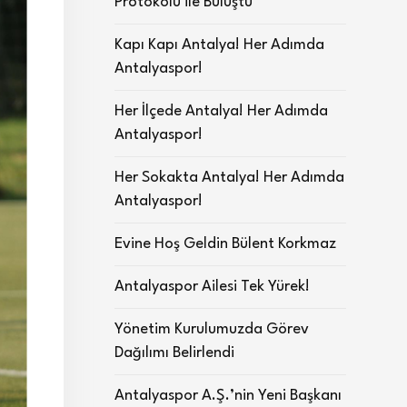
Protokolü ile Buluştu
Kapı Kapı Antalya! Her Adımda
Antalyaspor!
Her İlçede Antalya! Her Adımda
Antalyaspor!
Her Sokakta Antalya! Her Adımda
Antalyaspor!
Evine Hoş Geldin Bülent Korkmaz
Antalyaspor Ailesi Tek Yürek!
Yönetim Kurulumuzda Görev
Dağılımı Belirlendi
Antalyaspor A.Ş.’nin Yeni Başkanı