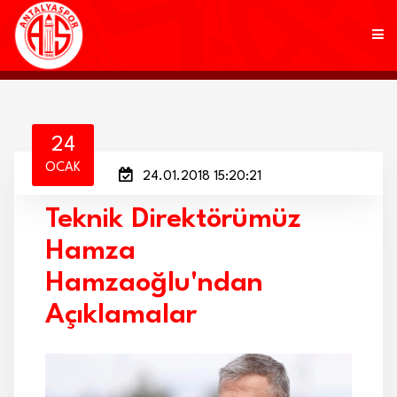
KULÜP
24
OCAK
24.01.2018 15:20:21
FUTBOL
Teknik Direktörümüz
AKADEMİ
Hamza
MARKALAR
Hamzaoğlu'ndan
TARAFTAR
Açıklamalar
BRANŞLAR
HABERLER