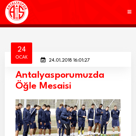
KULÜP
24
OCAK
24.01.2018 16:01:27
FUTBOL
Antalyasporumuzda
AKADEMİ
Öğle Mesaisi
MARKALAR
TARAFTAR
BRANŞLAR
HABERLER