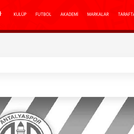
KULÜP
FUTBOL
AKADEMİ
MARKALAR
TARAFT