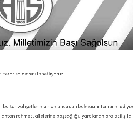
erör saldırısını lanetliyoruz.
n bu tür vahşetlerin bir an önce son bulmasını temenni ediyor
lahtan rahmet, ailelerine başsağlığı, yaralananlara acil şifa