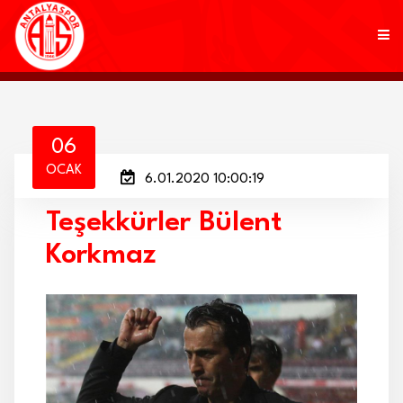
KULÜP
06
OCAK
6.01.2020 10:00:19
FUTBOL
Teşekkürler Bülent
AKADEMİ
Korkmaz
MARKALAR
TARAFTAR
BRANŞLAR
HABERLER