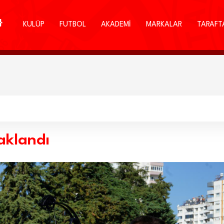
KULÜP
FUTBOL
AKADEMİ
MARKALAR
TARAFT
aklandı