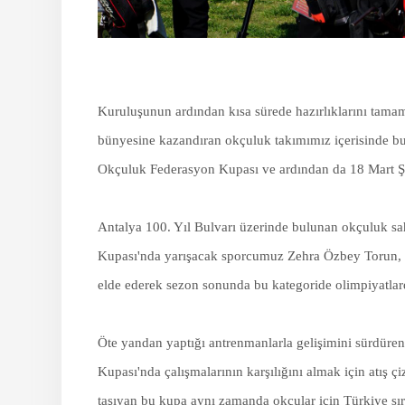
Kuruluşunun ardından kısa sürede hazırlıklarını tama
bünyesine kazandıran okçuluk takımımız içerisinde 
Okçuluk Federasyon Kupası ve ardından da 18 Mart Şeh
Antalya 100. Yıl Bulvarı üzerinde bulunan okçuluk s
Kupası'nda yarışacak sporcumuz Zehra Özbey Torun, 202
elde ederek sezon sonunda bu kategoride olimpiyatlarda
Öte yandan yaptığı antrenmanlarla gelişimini sürdüre
Kupası'nda çalışmalarının karşılığını almak için atış ç
taşıyan bu kupa aynı zamanda okçular için Türkiye sıra