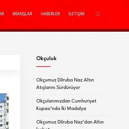
AR
BRANŞLAR
HABERLER
İLETİŞİM
Okçuluk
Okçumuz Dilruba Naz Altın
Atışlarını Sürdürüyor
Okçularımızdan Cumhuriyet
Kupası’nda İki Madalya
Okçumuz Dilruba Naz’dan Altın