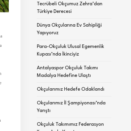
Tecrübeli Okçumuz Zehra’dan
Türkiye Derecesi
Dünya Okçularına Ev Sahipliği
Yapıyoruz
da
a
Para-Okçuluk Ulusal Egemenlik
Kupası’nda İkinciyiz
Antalyaspor Okçuluk Takımı
n
Madalya Hedefine Ulaştı
e
Okçularımız Hedefe Odaklandı
Okçularımız İl Şampiyonası’nda
Yarıştı
m
Okçuluk Takımımız Federasyon