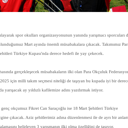
mlayarak spor okulları organizasyonunun yanında yarışmacı sporcuları 
bulunduğumuz Mart ayında önemli müsabakalara çıkacak. Takımımız Par
itleri Türkiye Kupası'nda derece hedefi ile yay çekecek.
ahasında gerçekleşecek müsabakaların ilki olan Para Okçuluk Federasyo
5 için milli takım seçmesi niteliği de taşıyan bu kupada iyi bir derec
 yarışacak ay yıldızlı kafilemize adını yazdırmak istiyor.
n genç okçumuz Fikret Can Saraçoğlu ise 18 Mart Şehitleri Türkiye
izgine çıkacak. Aziz şehitlerimiz adına düzenlenmesi ile de ayrı bir anla
lamasını belirleyen 3 yarışmanın ilki olma özelliğini de taşıyor.