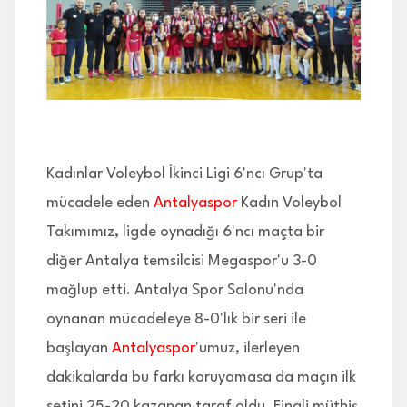
İLETİŞİM
Kadınlar Voleybol İkinci Ligi 6'ncı Grup'ta
mücadele eden
Antalyaspor
Kadın Voleybol
Takımımız, ligde oynadığı 6'ncı maçta bir
diğer Antalya temsilcisi Megaspor'u 3-0
mağlup etti. Antalya Spor Salonu'nda
oynanan mücadeleye 8-0'lık bir seri ile
başlayan
Antalyaspor
'umuz, ilerleyen
dakikalarda bu farkı koruyamasa da maçın ilk
setini 25-20 kazanan taraf oldu. Finali müthiş