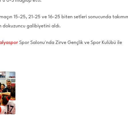
r'u 0-3 mağlup etti.
açın 15-25, 21-25 ve 16-25 biten setleri sonucunda takımı
 dokuzuncu galibiyetini aldı.
alyaspor
Spor Salonu'nda Zirve Gençlik ve Spor Kulübü ile