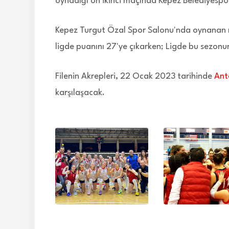
oynadığı on ikinci maçında Kepez Belediyespo
Kepez Turgut Özal Spor Salonu'nda oynanan m
ligde puanını 27'ye çıkarken; Ligde bu sezonun
Filenin Akrepleri, 22 Ocak 2023 tarihinde
Ant
karşılaşacak.