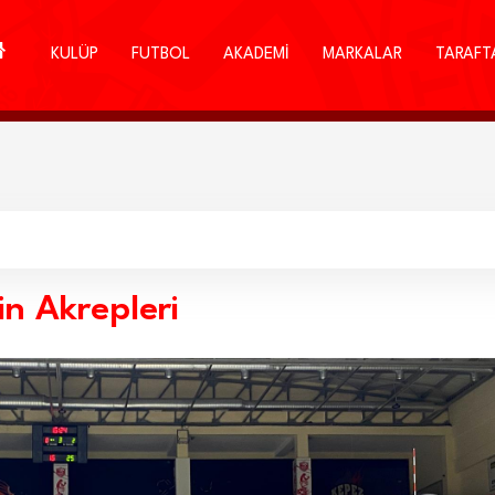
KULÜP
FUTBOL
AKADEMİ
MARKALAR
TARAFT
n Akrepleri