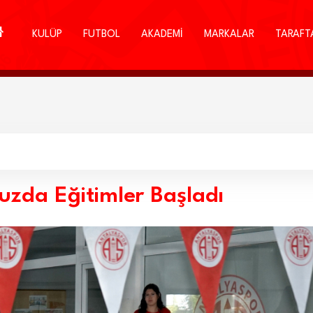
KULÜP
FUTBOL
AKADEMİ
MARKALAR
TARAFT
zda Eğitimler Başladı