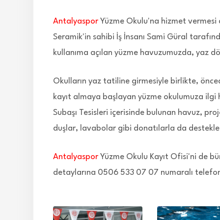
Antalyaspor
Yüzme Okulu'na hizmet vermesi a
Seramik'in sahibi İş İnsanı Sami Güral tarafı
kullanıma açılan yüzme havuzumuzda, yaz dön
Okulların yaz tatiline girmesiyle birlikte, ö
kayıt almaya başlayan yüzme okulumuza ilgi 
Subaşı Tesisleri içerisinde bulunan havuz, pro
duşlar, lavabolar gibi donatılarla da destekl
Antalyaspor
Yüzme Okulu Kayıt Ofisi'ni de bün
detaylarına 0506 533 07 07 numaralı telefon ü