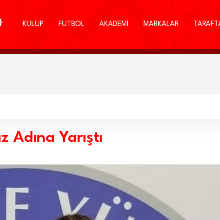
KULÜP
FUTBOL
AKADEMİ
MARKALAR
TARAFT
z Adına Yarıştı