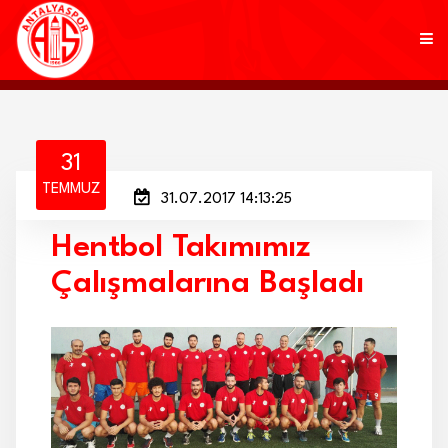
KULÜP
31
TEMMUZ
31.07.2017 14:13:25
FUTBOL
Hentbol Takımımız
AKADEMİ
Çalışmalarına Başladı
MARKALAR
TARAFTAR
BRANŞLAR
HABERLER