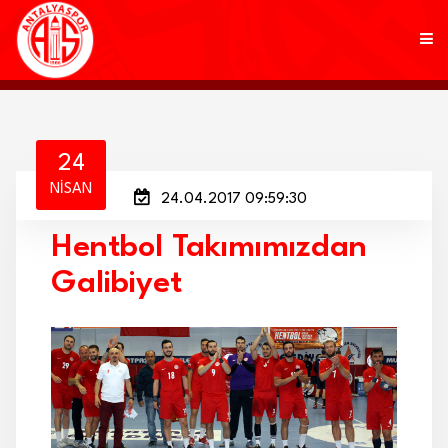
KULÜP
24
NISAN
24.04.2017 09:59:30
FUTBOL
Hentbol Takımımızdan
AKADEMİ
Galibiyet
MARKALAR
TARAFTAR
BRANŞLAR
HABERLER