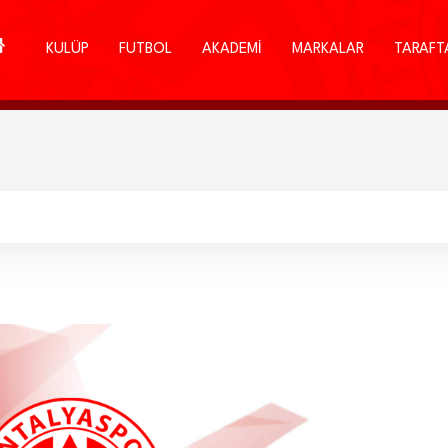
KULÜP
FUTBOL
AKADEMİ
MARKALAR
TARAFT