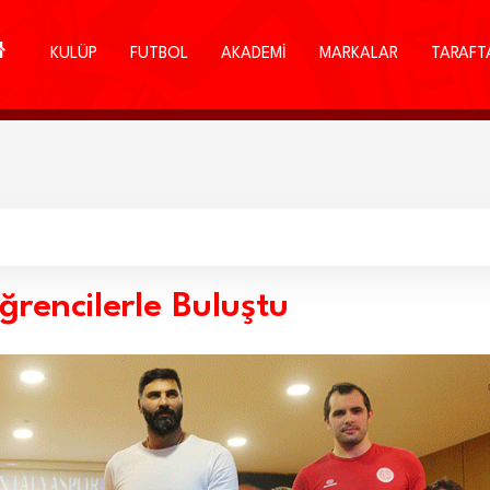
KULÜP
FUTBOL
AKADEMİ
MARKALAR
TARAFT
rencilerle Buluştu