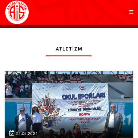
KULÜP
ATLETIZM
FUTBOL
AKADEMİ
MARKALAR
TARAFTAR
BRANŞLAR
23.05.2024
HABERLER