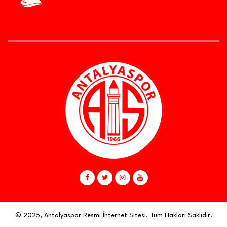
© 2025, Antalyaspor Resmi İnternet Sitesi. Tüm Hakları Saklıdır.